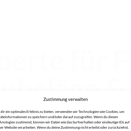
Fliesenwelt Baunatal
perte für F
nbeläge &
Zustimmung verwalten
Ihrem
familiengeführten Fachhandel mit über 15 Jahren Erfahr
dir ein optimales Erlebnis zu bieten, verwenden wir Technologien wie Cookies, um
äteinformationen zu speichern und/oder darauf zuzugreifen. Wenn du diesen
Ihr kompetenter Ansprechpartner für
hochwertige Produkte und p
hnologien zustimmst, können wir Daten wie das Surfverhalten oder eindeutige IDs auf
Raum Kassel
als auch
bundesweit im Versand
.
ser Website verarbeiten. Wenn du deine Zustimmung nicht erteilst oder zurückziehst,