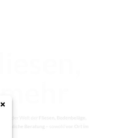
liesen,
 mehr
ung
in der Welt der
Fliesen, Bodenbeläge,
ersönliche Beratung
– sowohl
vor Ort im